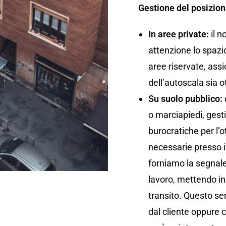
Gestione del posizio
In aree private:
il n
attenzione lo spazio 
aree riservate, ass
dell’autoscala sia o
Su suolo pubblico:
o marciapiedi, gest
burocratiche per l’
necessarie presso il
forniamo la segnalet
lavoro, mettendo in 
transito. Questo se
dal cliente oppure