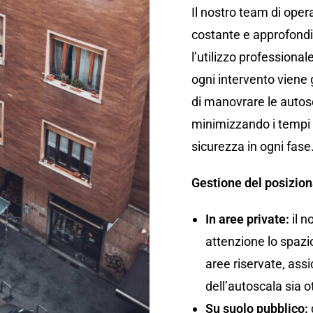
Il nostro team di oper
costante e approfondit
l’utilizzo professional
ogni intervento viene 
di manovrare le autos
minimizzando i tempi 
sicurezza in ogni fase
Gestione del posizio
In aree private:
il n
attenzione lo spazio 
aree riservate, ass
dell’autoscala sia o
Su suolo pubblico: